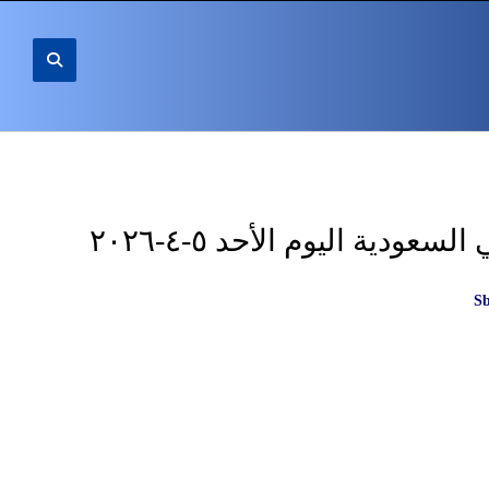
ودية اليوم الأحد ٥-٤-٢٠٢٦
S