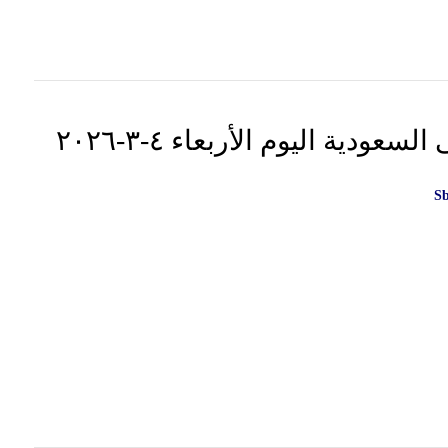
ودية اليوم الأربعاء ٤-٣-٢٠٢٦
S