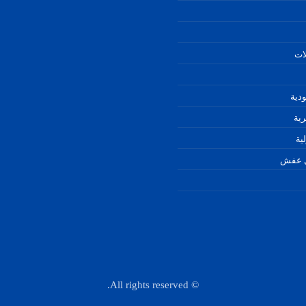
ات
دية
ية
ية
ل عفش
© All rights reserved.