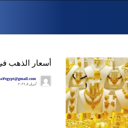
أسعار الذهب في السع
ba٧egypt@gmail.com
أبريل ٥, ٢٠٢٦