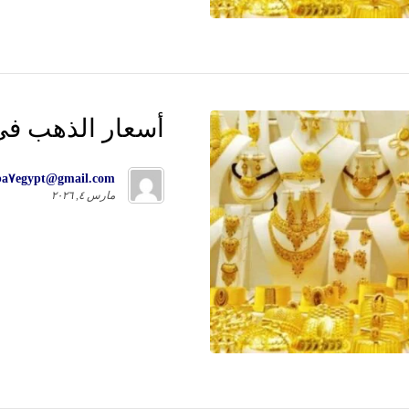
أسعار الذهب فى السع
ba٧egypt@gmail.com
مارس ٤, ٢٠٢٦