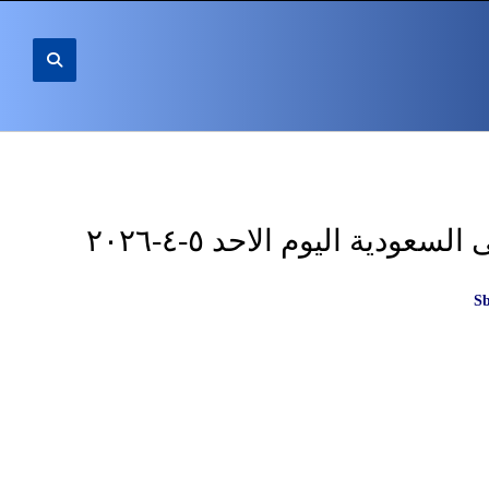
ودية اليوم الاحد ٥-٤-٢٠٢٦
S