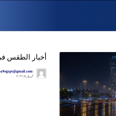
أخبار الطقس فى السع
ba٧egypt@gmail.com
أبريل ٥, ٢٠٢٦