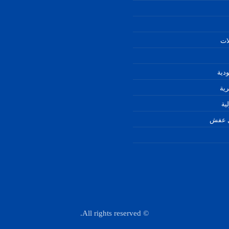
ات
دية
ية
ية
ل عفش
© All rights reserved.